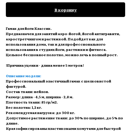
В корзину
Гамак для йоги Классик.
Предназначен для занятий аэро-йогой, йогой антигравити,
аэростретчингом и растяжкой. Подойдет как для
использования дома, так и для профессионального
использования в студиях йоги, растяжки и фитнеса.
Цельное бесшовное полотно, можно лечь в полный рост.
!Причина уценки - длина менее 5 метров!
Описание модели:
Профессиональный эластичный гамак с шелковистой
фактурой.
Состав ткани: нейлон.
Размер: длина - 4,5 м, ширина - 2,8 м.
Плотность ткани: 85 гр/м2.
Вес полотна: 1,2 кг.
Рекомендуемая нагрузка: до 300 кг.
Допустимое растяжение ткани: до 30% по ширине, до 5% по
длине.
Края зафиксированы пластиковыми хомутами для быстрой