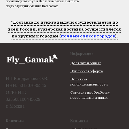
проконсультируем Вас и поможем выбрать
подходящий именно Вам гамак.
*Доставка до пункта выдачи осуществляется по
всей России, курьерская доставка осуществляется
по крупным городам (
полный список городов
).
Информация
Доставка и оплата
Публичная оферта
ИП Кондрашова О.В.
Политика
конфиденциальности
ИНН: 501207086546
Согласие на обработку
ОГРНИП:
персональных данных
323508100445629
г. Москва
Клиентам
Контакты