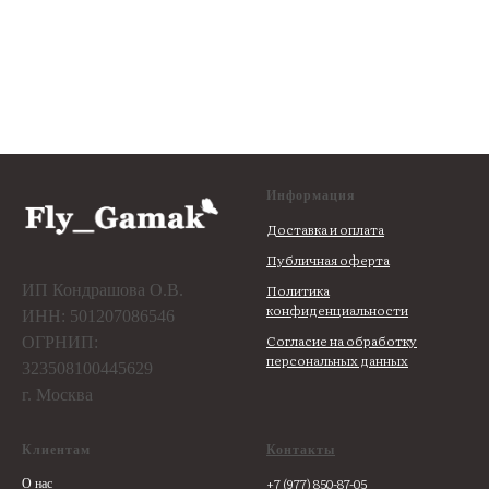
Информация
Доставка и оплата
Публичная оферта
ИП Кондрашова О.В.
Политика
конфиденциальности
ИНН: 501207086546
Согласие на обработку
ОГРНИП:
персональных данных
323508100445629
г. Москва
Клиентам
Контакты
+7 (977) 850-87-05
О нас